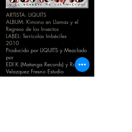
ARTISTA: LIQUITS
ALBUM: Kimono en Llamas y el
Regreso de los Insectos
LABEL: Terrícolas Imbéciles
2010
Producido por LIQUITS y Mezclado
por
EDI K (Matanga Records) y Ro
Velazquez Fresno Estudio