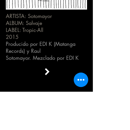
ARTISTA: Sotomayor
ALBUM: Salvaje
LABEL: Tropic-All
2015
Producido por EDI K (Matanga
Records) y Raul
Sotomayor. Mezclado por EDI K
FULL ALBUM